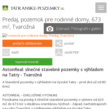
Predaj, pozemok pre rodinné domy, 673
m
,
Tvarožná
2
Zobraziť 7 fotografií v galérii
pridať k obľúbeným
poslať
tlačiť
uložiť PDF
topovať inzerát
AstonReal: slnečné stavebné pozemky s výhľadom
na Tatry - Tvarožná
4 Stavebné pozemky s výhľadom na Vysoké Tatry – prvé dva už od 80
€/m2
ASTONREAL – EXKLUZÍVNE V PONUKE
Ponúkame na predaj 4 slnečné stavebné pozemky o výmere od 620
m2 do 673 m2 s ideálnou orientáciou Východ – Západ, nachádzajúcich
sa v obci Tvarožná, s nádherným výhľadom na Vysoké Tatry.