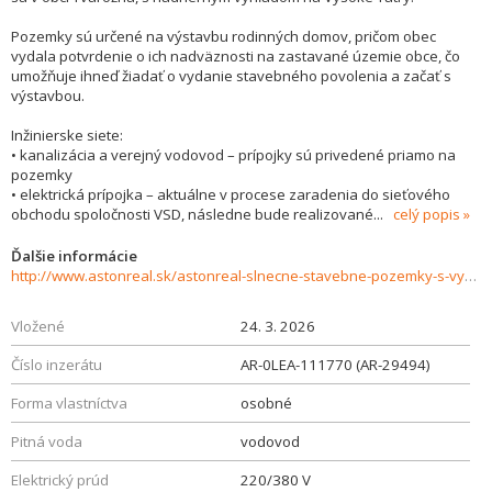
Pozemky sú určené na výstavbu rodinných domov, pričom obec
vydala potvrdenie o ich nadväznosti na zastavané územie obce, čo
umožňuje ihneď žiadať o vydanie stavebného povolenia a začať s
výstavbou.
Inžinierske siete:
• kanalizácia a verejný vodovod – prípojky sú privedené priamo na
pozemky
• elektrická prípojka – aktuálne v procese zaradenia do sieťového
obchodu spoločnosti VSD, následne bude realizované
...
celý popis
Ďalšie informácie
http://www.astonreal.sk/astonreal-slnecne-stavebne-pozemky-s-vyhladom-na-tatry-tvarozna-984997
Vložené
24. 3. 2026
Číslo inzerátu
AR-0LEA-111770 (AR-29494)
Forma vlastníctva
osobné
Pitná voda
vodovod
Elektrický prúd
220/380 V