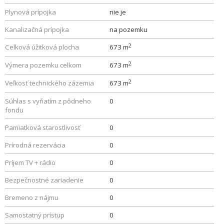
Plynová prípojka
nie je
Kanalizačná prípojka
na pozemku
2
Celková úžitková plocha
673 m
2
Výmera pozemku celkom
673 m
2
Veľkosť technického zázemia
673 m
Súhlas s vyňatím z pôdneho
0
fondu
Pamiatková starostlivosť
0
Prírodná rezervácia
0
Príjem TV + rádio
0
Bezpečnostné zariadenie
0
Bremeno z nájmu
0
Samostatný prístup
0