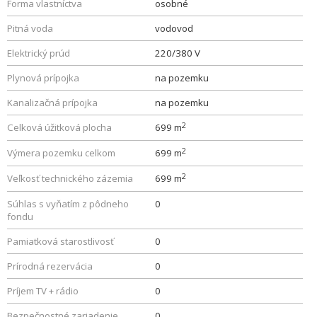
Forma vlastníctva
osobné
Pitná voda
vodovod
Elektrický prúd
220/380 V
Plynová prípojka
na pozemku
Kanalizačná prípojka
na pozemku
2
Celková úžitková plocha
699 m
2
Výmera pozemku celkom
699 m
2
Veľkosť technického zázemia
699 m
Súhlas s vyňatím z pôdneho
0
fondu
Pamiatková starostlivosť
0
Prírodná rezervácia
0
Príjem TV + rádio
0
Bezpečnostné zariadenie
0