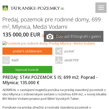
Predaj, pozemok pre rodinné domy, 699
m
,
Mlynica
,
Medzi Vodami
2
135 000,00 EUR
navrhnúť cenu
Zobraziť 8 fotografií v galérii
pridať k obľúbeným
poslať
tlačiť
uložiť PDF
topovať inzerát
PREDAJ: STAV.POZEMOK S IS; 699 m2; Poprad -
Mlynica; 135.000 €
ADRIREAL v zastúpení majiteľa ponúka na predaj stavebný pozemok v
obci Mlynica s inžinierskymi sieťami s rozlohou 699 m2, v novej lokalite
IBV Medzi Vodami priamo pod štítmi Vysokých Tatier.
Ponúkam na predaj slnečný a rovinatý stavebný pozemok v