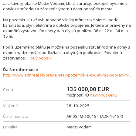
atraktívnej lokalite Medzi Vodami, ktorá zaručuje pokojné bývanie v
dotyku s prírodou a zároveň výbornú dostupnosť do mesta.
Na pozemku sú už vybudované všetky inžinierske siete – voda,
kanalizácia, plyn, elektrina a optické pripojenie. Je teda pripravený na
okamžitú výstavbu. Rozmery parcely sú približne 36 m, 22 m, 34 m a
15 m.
Podľa územného plánu je možné na pozemku stavať rodinné domy s
dvoma nadzemnými podlažiami a obytným podkrovím. Povolená
zastavanos
...
celý popis
Ďalšie informácie
http://www.adrireal.sk/predaj-stav-pozemok-s-is-699-m2-poprad-mlynica-135-000--946781
135 000,00
EUR
Cena
možnosť HÚ
navrhnúť cenu
Vložené
28. 10. 2025
Číslo inzerátu
AR-0S4M-100184 (ADR-10184)
Lokalita
Medzi Vodami