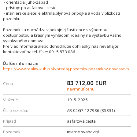
- orientácia: juho-západ
- prístup: po asfaltovej ceste
- inžinierske siete: elektrina,plynová prípojka a voda v blízkosti
pozemku
Pozemok sa nachádza v pokojnej časti obce s výbornou
dostupnosťou a krásnym výhľadom, ideálny na výstavbu Vášho
vysnívaného domova.
Pre viac informácií alebo dohodnutie obhliadky nás neváhajte
kontaktovať na tel. čísle: 0915 873 086.
Ďalšie informácie
https://www.reality-kubin.sk/predaj-pozemky-pozemkov-novostavby/Krasny-pozemok-na-predaj-Dlha-nad-Oravou-35331/?utm_source=areality&utm_medium=xml&utm_term=35331&utm_content=chalupa&utm_campaign=portaly
83 712,00
EUR
Cena
navrhnúť cenu
Vložené
19. 5. 2025
Číslo inzerátu
AR-02G7-127936 (35331)
Príjazd
asfaltová cesta
Pozemok
mierne svahovitý