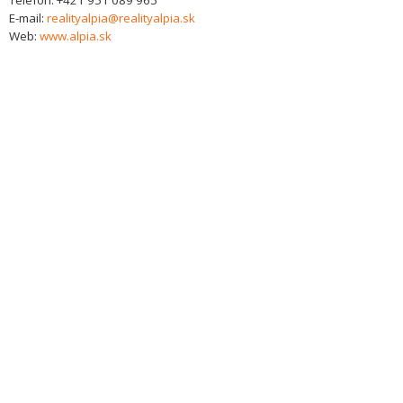
Telefón:
+421 951 089 965
E-mail:
realityalpia@realityalpia.sk
Web:
www.alpia.sk