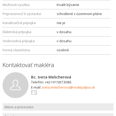
Možnosti využitia
trvalé bývanie
Pripravenosť k výstavbe
schválené v územnom pláne
Kanalizačná prípojka
nie je
Elektrická prípojka
v dosahu
Vodovodná prípojka
v dosahu
Forma vlastníctva
osobné
Kontaktovať makléra
Bc. Iveta Melicherová
Telefón: +421915873086
E-mail:
iveta.melicherova@realityalpia.sk