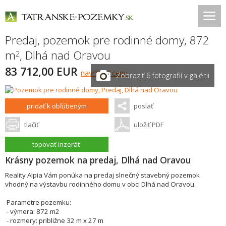
Predaj, pozemok pre rodinné domy, 872
m
,
Dlhá nad Oravou
2
83 712,00 EUR
navrhnúť cenu
Zobraziť 6 fotografií v galérii
pridať k obľúbeným
poslať
tlačiť
uložiť PDF
topovať inzerát
Krásny pozemok na predaj, Dlhá nad Oravou
Reality Alpia Vám ponúka na predaj slnečný stavebný pozemok
vhodný na výstavbu rodinného domu v obci Dlhá nad Oravou.
Parametre pozemku:
- výmera: 872 m2
- rozmery: približne 32 m x 27 m