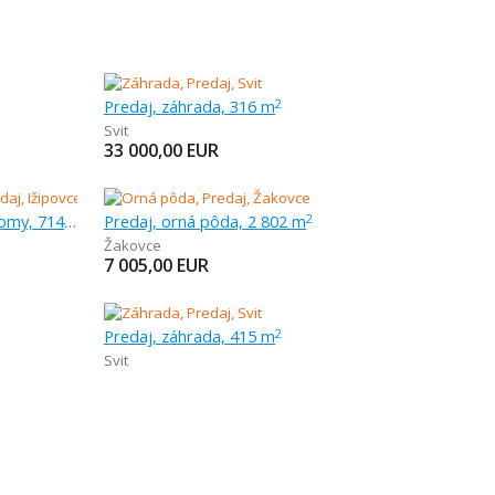
Predaj, záhrada, 316 m
2
Svit
33 000,00
EUR
Predaj, pozemok pre rodinné domy, 714 m
Predaj, orná pôda, 2 802 m
2
Žakovce
7 005,00
EUR
Predaj, záhrada, 415 m
2
Svit