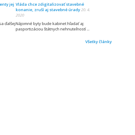
enty jej
Vláda chce zdigitalizovať stavebné
konanie, zruší aj stavebné úrady
20. 4.
2020
sa ďalšej
Nájomné byty bude kabinet hľadať aj
pasportizáciou štátnych nehnuteľností
Všetky články