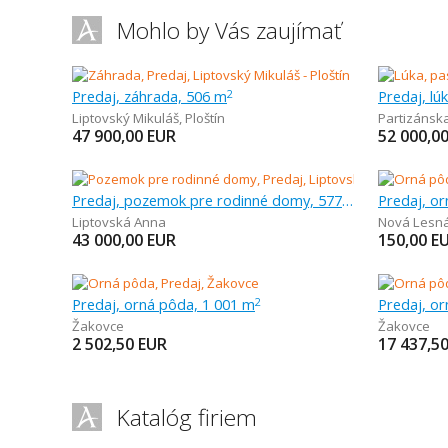
Mohlo by Vás zaujímať
Predaj, záhrada, 506 m
Predaj, lú
2
Liptovský Mikuláš
,
Ploštín
Partizánsk
47 900,00
EUR
52 000,0
Predaj, pozemok pre rodinné domy, 577 m
Predaj, o
Liptovská Anna
Nová Lesn
43 000,00
EUR
150,00
E
Predaj, orná pôda, 1 001 m
Predaj, o
2
Žakovce
Žakovce
2 502,50
EUR
17 437,5
Katalóg firiem