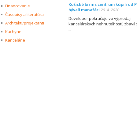
Košické biznis centrum kúpili od P
Financovanie
bývalí manažéri
20. 4. 2020
Časopisy a literatúra
Developer pokračuje vo výpredaji
Architekti/projektanti
kancelárskych nehnuteľností, zbavil 
Kuchyne
Kancelárie