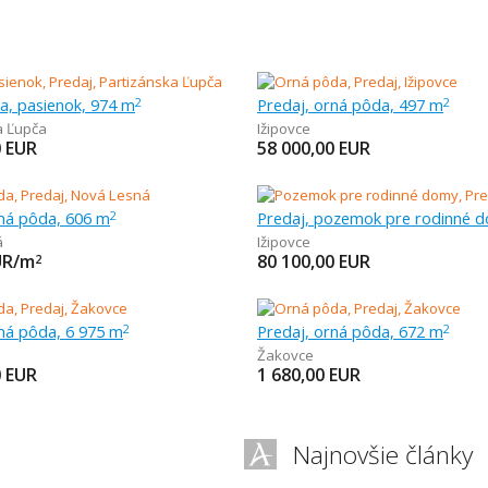
ka, pasienok, 974 m
Predaj, orná pôda, 497 m
2
2
a Ľupča
Ižipovce
0
EUR
58 000,00
EUR
rná pôda, 606 m
2
á
Ižipovce
UR/m
80 100,00
EUR
2
rná pôda, 6 975 m
Predaj, orná pôda, 672 m
2
2
Žakovce
0
EUR
1 680,00
EUR
Najnovšie články