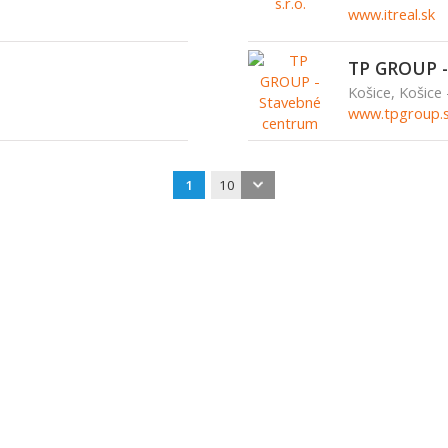
www.itreal.sk
TP GROUP -
Košice, Košice
www.tpgroup.
1
10