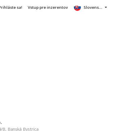
Prihláste sa!
Vstup pre inzerentov
Slovensky
.
/B, Banská Bystrica