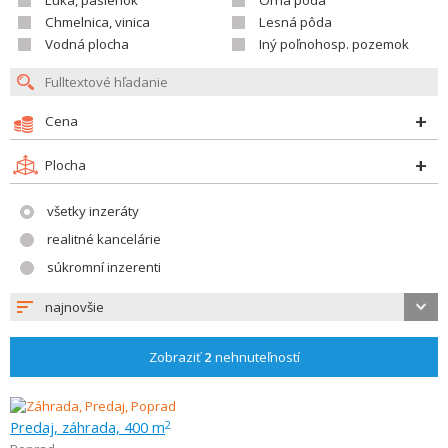
Lúka, pasienok
Orná pôda
Chmelnica, vinica
Lesná pôda
Vodná plocha
Iný poľnohosp. pozemok
Cena
Plocha
všetky inzeráty
realitné kancelárie
súkromní inzerenti
najnovšie
Zobraziť
2
nehnuteľností
Predaj, záhrada, 400 m
2