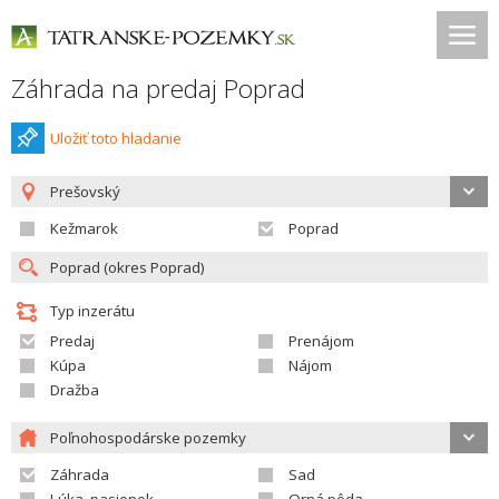
Záhrada na predaj Poprad
Uložiť toto hladanie
Prešovský
Kežmarok
Poprad
Typ inzerátu
Predaj
Prenájom
Kúpa
Nájom
Dražba
Poľnohospodárske pozemky
Záhrada
Sad