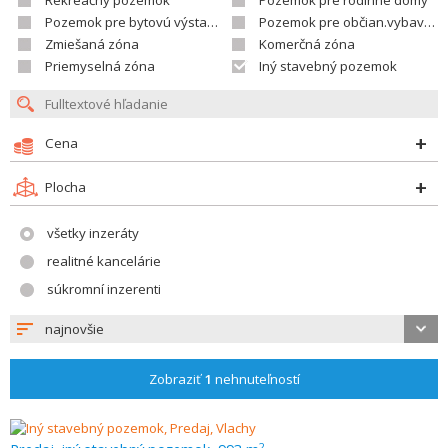
Rekreačný pozemok
Pozemok pre rodinné domy
Pozemok pre bytovú výstavbu
Pozemok pre občian.vybavenosť
Zmiešaná zóna
Komerčná zóna
Priemyselná zóna
Iný stavebný pozemok
Cena
Plocha
všetky inzeráty
realitné kancelárie
súkromní inzerenti
najnovšie
Zobraziť
1
nehnuteľností
2