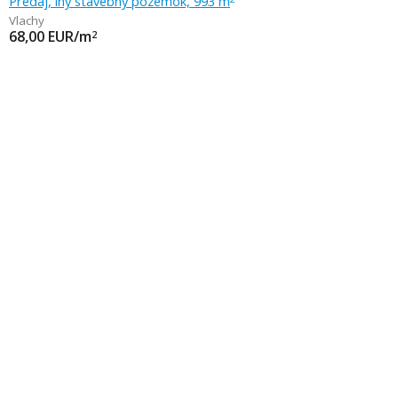
Predaj, iný stavebný pozemok, 993 m
Vlachy
68,00
EUR/m
2