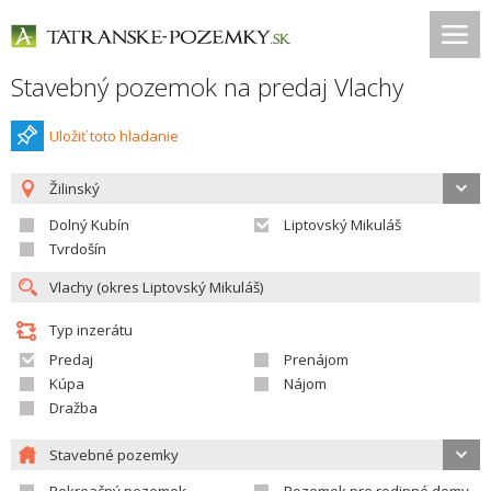
Stavebný pozemok na predaj Vlachy
Uložiť toto hladanie
Žilinský
Dolný Kubín
Liptovský Mikuláš
Tvrdošín
Typ inzerátu
Predaj
Prenájom
Kúpa
Nájom
Dražba
Stavebné pozemky