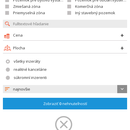
Pozemok pre bytovú výstavbu
Pozemok pre občian.vybavenosť
Zmiešaná zóna
Komerčná zóna
Priemyselná zóna
Iný stavebný pozemok
Cena
Plocha
všetky inzeráty
realitné kancelárie
súkromní inzerenti
najnovšie
Zobraziť
0
nehnuteľností