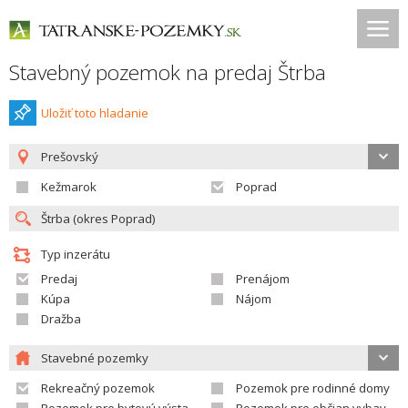
Stavebný pozemok na predaj Štrba
Uložiť toto hladanie
Prešovský
Kežmarok
Poprad
Typ inzerátu
Predaj
Prenájom
Kúpa
Nájom
Dražba
Stavebné pozemky
Rekreačný pozemok
Pozemok pre rodinné domy