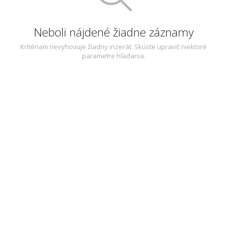
Neboli nájdené žiadne záznamy
Kritériam nevyhovuje žiadny inzerát. Skúste upraviť niektoré
parametre hľadania.