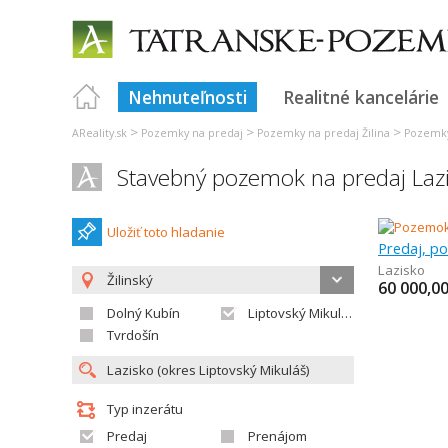
Nehnuteľnosti
Realitné kancelárie
>
>
>
AReality.sk
Pozemky na predaj
Pozemky na predaj Žilina
Pozemky
Stavebný pozemok na predaj Laz
Uložiť toto hladanie
Lazisko
Žilinský
60 000,0
Dolný Kubín
Liptovský Mikuláš
Tvrdošín
Typ inzerátu
Predaj
Prenájom