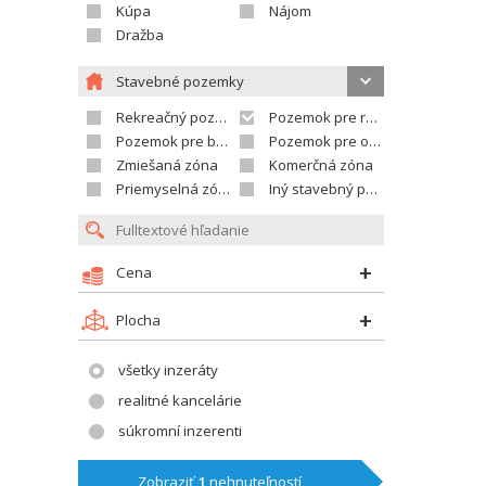
Kúpa
Nájom
Dražba
Stavebné pozemky
Rekreačný pozemok
Pozemok pre rodinné domy
Pozemok pre bytovú výstavbu
Pozemok pre občian.vybavenosť
Zmiešaná zóna
Komerčná zóna
Priemyselná zóna
Iný stavebný pozemok
Cena
Plocha
všetky inzeráty
realitné kancelárie
súkromní inzerenti
Zobraziť
1
nehnuteľností