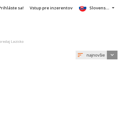
Prihláste sa!
Vstup pre inzerentov
Slovensky
redaj Lazisko
najnovšie