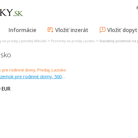
Informácie
Vložiť inzerát
Vložiť dopyt
>
>
 na predaj Liptovský Mikuláš
Pozemky na predaj Lazisko
Stavebný pozemok na p
isko
Predaj, pozemok pre rodinné domy, 500 m
0
EUR