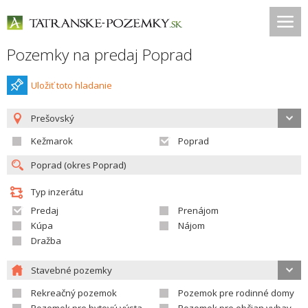
Pozemky na predaj Poprad
Uložiť toto hladanie
Prešovský
Kežmarok
Poprad
Typ inzerátu
Predaj
Prenájom
Kúpa
Nájom
Dražba
Stavebné pozemky
Rekreačný pozemok
Pozemok pre rodinné domy