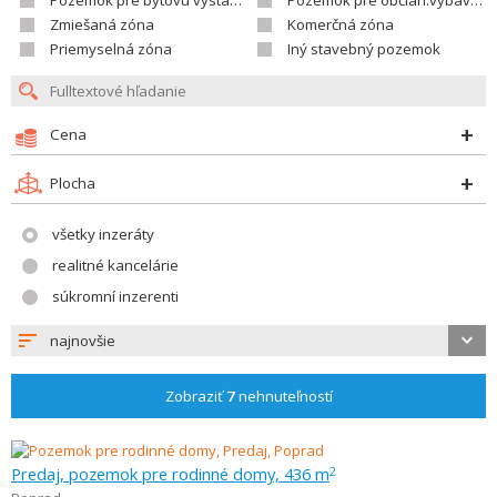
Pozemok pre bytovú výstavbu
Pozemok pre občian.vybavenosť
Zmiešaná zóna
Komerčná zóna
Priemyselná zóna
Iný stavebný pozemok
Cena
Plocha
všetky inzeráty
realitné kancelárie
súkromní inzerenti
najnovšie
Zobraziť
7
nehnuteľností
Predaj, pozemok pre rodinné domy, 436 m
2