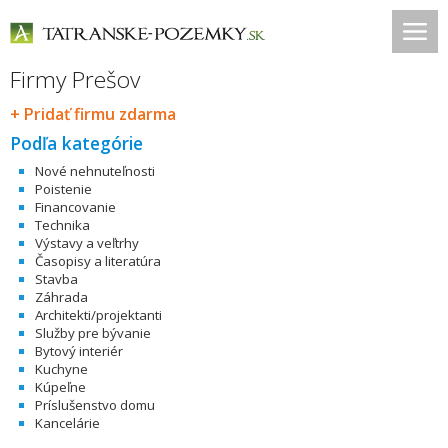
Firmy Prešov
+ Pridať firmu zdarma
Podľa kategórie
Nové nehnuteľnosti
Poistenie
Financovanie
Technika
Výstavy a veľtrhy
Časopisy a literatúra
Stavba
Záhrada
Architekti/projektanti
Služby pre bývanie
Bytový interiér
Kuchyne
Kúpeľne
Príslušenstvo domu
Kancelárie