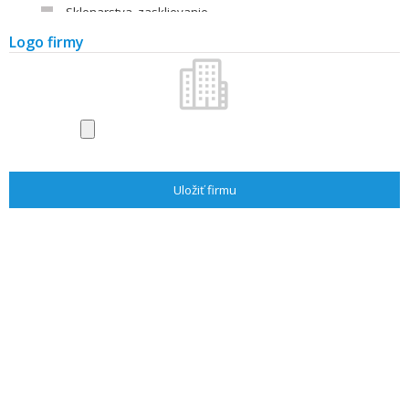
Sklenarstva, zasklievanie
Strechy, strešné krytiny
Logo firmy
Alarmy a zabezpečenie
Voda, plyn, kúrenie
Úprava a čistenie vody
Výťahy
Výstavy a veľtrhy
Časopisy a literatúra
Stavba
Stavebné firmy
Stavebniny
Stavebné materiály - výrobcovia
Záhrada
Záhradnícke firmy
Vybavenie záhrad
Záhradné centrá, kvety
Literatúra
Architekti/projektanti
Stavba