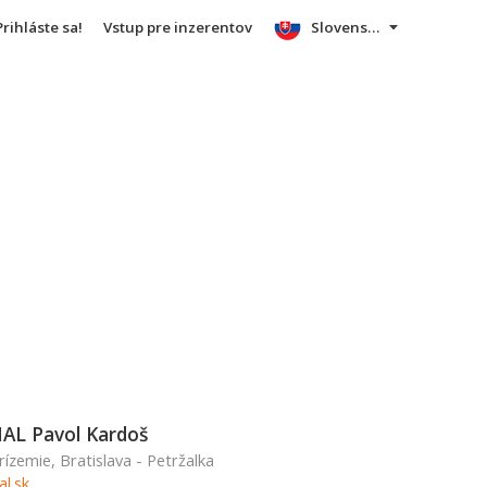
Prihláste sa!
Vstup pre inzerentov
Slovensky
L Pavol Kardoš
rízemie, Bratislava - Petržalka
l.sk