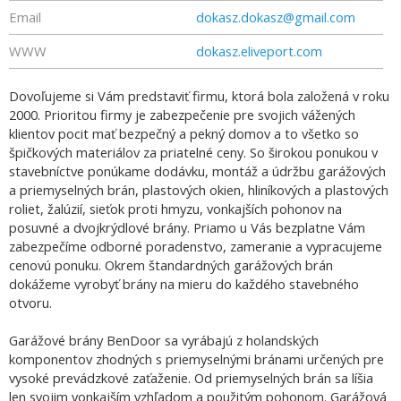
Email
dokasz.dokasz@gmail.com
WWW
dokasz.eliveport.com
Dovoľujeme si Vám predstaviť firmu, ktorá bola založená v roku
2000. Prioritou firmy je zabezpečenie pre svojich vážených
klientov pocit mať bezpečný a pekný domov a to všetko so
špičkových materiálov za priatelné ceny. So širokou ponukou v
stavebníctve ponúkame dodávku, montáž a údržbu garážových
a priemyselných brán, plastových okien, hliníkových a plastových
roliet, žalúzií, sieťok proti hmyzu, vonkajších pohonov na
posuvné a dvojkrýdlové brány. Priamo u Vás bezplatne Vám
zabezpečíme odborné poradenstvo, zameranie a vypracujeme
cenovú ponuku. Okrem štandardných garážových brán
dokážeme vyrobyť brány na mieru do každého stavebného
otvoru.
Garážové brány BenDoor sa vyrábajú z holandských
komponentov zhodných s priemyselnými bránami určených pre
vysoké prevádzkové zaťaženie. Od priemyselných brán sa líšia
len svojim vonkajším vzhľadom a použitým pohonom. Garážová